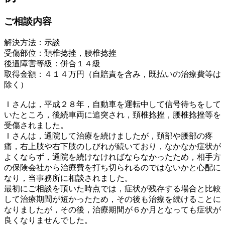
ご相談内容
解決方法：示談
受傷部位：頚椎捻挫，腰椎捻挫
後遺障害等級：併合１４級
取得金額：４１４万円（自賠責を含み，既払いの治療費等は
除く）
Ｉさんは，平成２８年，自動車を運転中して信号待ちをして
いたところ，後続車両に追突され，頚椎捻挫，腰椎捻挫等を
受傷されました。
Ｉさんは，通院して治療を続けましたが，頚部や腰部の疼
痛，右上肢や右下肢のしびれが続いており，なかなか症状が
よくならず，通院を続けなければならなかったため，相手方
の保険会社から治療費を打ち切られるのではないかと心配に
なり，当事務所に相談されました。
最初にご相談を頂いた時点では，症状が残存する場合と比較
して治療期間が短かったため，その後も治療を続けることに
なりましたが，その後，治療期間が６か月となっても症状が
良くなりませんでした。