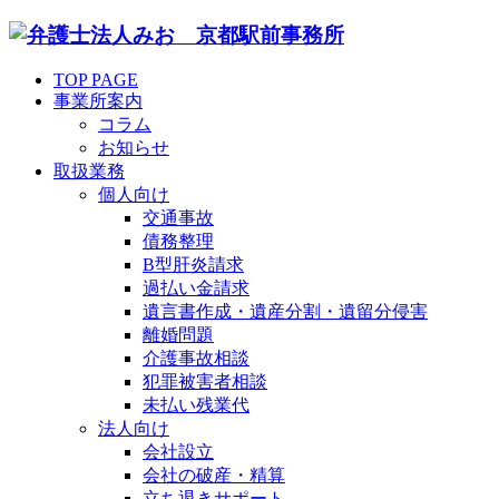
TOP PAGE
事業所案内
コラム
お知らせ
取扱業務
個人向け
交通事故
債務整理
B型肝炎請求
過払い金請求
遺言書作成・遺産分割・遺留分侵害
離婚問題
介護事故相談
犯罪被害者相談
未払い残業代
法人向け
会社設立
会社の破産・精算
立ち退きサポート