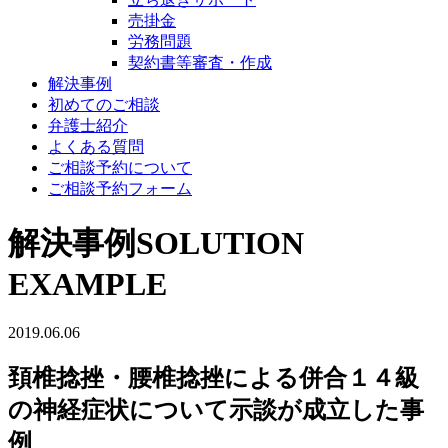
売掛金
労務問題
契約書等審査・作成
解決事例
初めてのご相談
弁護士紹介
よくある質問
ご相談予約について
ご相談予約フォーム
解決事例
SOLUTION
EXAMPLE
2019.06.06
頚椎捻挫・腰椎捻挫による併合１４級
の神経症状について示談が成立した事
例