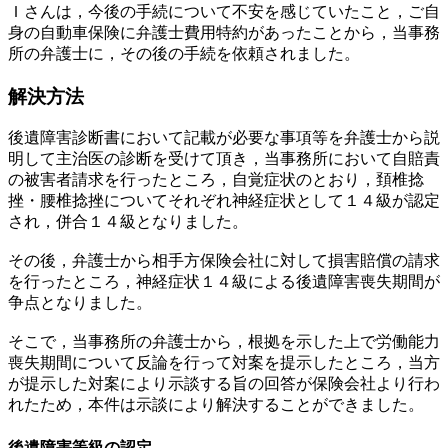
Ｉさんは，今後の手続について不安を感じていたこと，ご自
身の自動車保険に弁護士費用特約があったことから，当事務
所の弁護士に，その後の手続を依頼されました。
解決方法
後遺障害診断書において記載が必要な事項等を弁護士から説
明して主治医の診断を受けて頂き，当事務所において自賠責
の被害者請求を行ったところ，自覚症状のとおり，頚椎捻
挫・腰椎捻挫についてそれぞれ神経症状として１４級が認定
され，併合１４級となりました。
その後，弁護士から相手方保険会社に対して損害賠償の請求
を行ったところ，神経症状１４級による後遺障害喪失期間が
争点となりました。
そこで，当事務所の弁護士から，根拠を示した上で労働能力
喪失期間について反論を行って対案を提示したところ，当方
が提示した対案により示談する旨の回答が保険会社より行わ
れたため，本件は示談により解決することができました。
後遺障害等級の認定