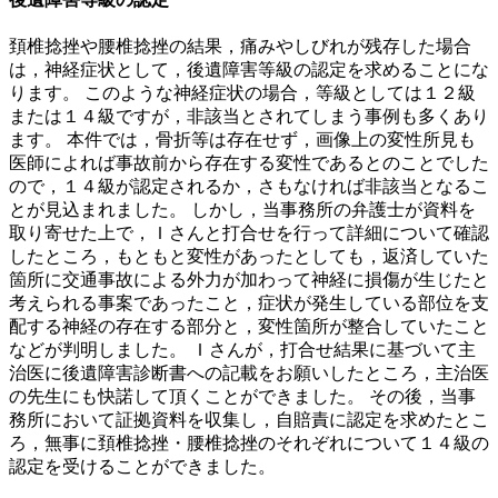
頚椎捻挫や腰椎捻挫の結果，痛みやしびれが残存した場合
は，神経症状として，後遺障害等級の認定を求めることにな
ります。 このような神経症状の場合，等級としては１２級
または１４級ですが，非該当とされてしまう事例も多くあり
ます。 本件では，骨折等は存在せず，画像上の変性所見も
医師によれば事故前から存在する変性であるとのことでした
ので，１４級が認定されるか，さもなければ非該当となるこ
とが見込まれました。 しかし，当事務所の弁護士が資料を
取り寄せた上で，Ｉさんと打合せを行って詳細について確認
したところ，もともと変性があったとしても，返済していた
箇所に交通事故による外力が加わって神経に損傷が生じたと
考えられる事案であったこと，症状が発生している部位を支
配する神経の存在する部分と，変性箇所が整合していたこと
などが判明しました。 Ｉさんが，打合せ結果に基づいて主
治医に後遺障害診断書への記載をお願いしたところ，主治医
の先生にも快諾して頂くことができました。 その後，当事
務所において証拠資料を収集し，自賠責に認定を求めたとこ
ろ，無事に頚椎捻挫・腰椎捻挫のそれぞれについて１４級の
認定を受けることができました。