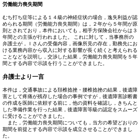
労働能力喪失期間
むち打ち症等による１４級の神経症状の場合，逸失利益が認
められる期間（労働能力喪失期間）は，２年から５年間が原
則とされており，本件においても，相手方保険会社からは３
年間との主張が行われました。 これに対して，当事務所の
弁護士が，Ｉさんの受傷内容，画像所見の存在，勤務先にお
ける業務内容から収入に対する影響が長く続くと考えられる
ことなどを説明し，交渉した結果，労働能力喪失期間を５年
間とする内容で示談を行うことができました。
弁護士より一言
本件は，交通事故による頚椎捻挫・腰椎捻挫の結果，後遺障
害として疼痛が残存した場合の事例ですが，後遺障害診断書
の作成を医師に依頼する前に，他の資料を確認し，きちんと
した準備作業を行った結果，後遺障害等級の認定をスムーズ
に受けることができました。
また，労働能力喪失期間についても，当方の希望どおりの
期間を前提とする内容で示談を成立させることができまし
た。