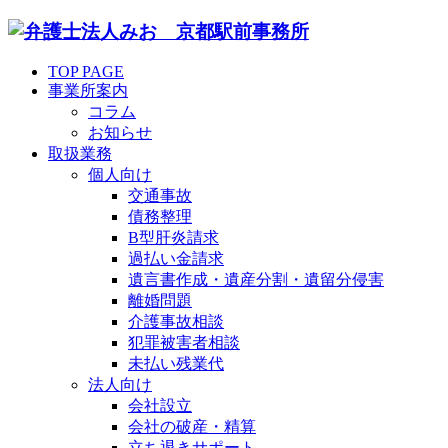
TOP PAGE
事業所案内
コラム
お知らせ
取扱業務
個人向け
交通事故
債務整理
B型肝炎請求
過払い金請求
遺言書作成・遺産分割・遺留分侵害
離婚問題
介護事故相談
犯罪被害者相談
未払い残業代
法人向け
会社設立
会社の破産・精算
立ち退きサポート