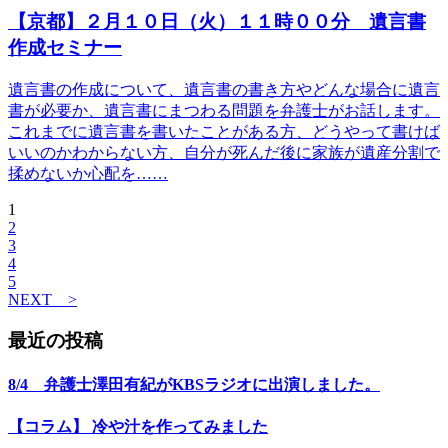
【京都】２月１０日（火）１１時００分 遺言書
作成セミナー
遺言書の作成について、遺言書の書き方やどんな場合に遺言
書が必要か、遺言書にまつわる問題を弁護士がお話します。
これまでに遺言書を書いたことがある方、どうやって書けば
いいのかわからない方、自分が死んだ後に家族が遺産分割で
揉めないか心配を……
1
2
3
4
5
NEXT >
最近の投稿
8/4 弁護士澤田有紀がKBSラジオに出演しました。
【コラム】 冷や汁を作ってみました