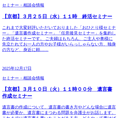
セミナー・相談会情報
【京都】３月２５日（水）１１時 終活セミナー
これまで大変好評いただいておりました「おひとり様セミナ
ー」「遺言書作成セミナー」「任意後見セミナー」を集約し
た終活セミナーです。 ご夫婦はもちろん、ご主人や奥様に
先立たれてお一人の方やお子様がいらっしゃらない方、独身
の方など、身近に頼……
2025年12月17日
セミナー・相談会情報
【京都】３月１０日（火）１１時００分 遺言書
作成セミナー
遺言書の作成について、遺言書の書き方やどんな場合に遺言
書が必要か、遺言書にまつわる問題を弁護士がお話します。