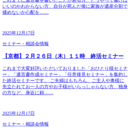
これまでに遺言書を書いたことがある方、どうやって書けば
いいのかわからない方、自分が死んだ後に家族が遺産分割で
揉めないか心配を……
2025年12月17日
セミナー・相談会情報
【京都】２月２６日（木）１１時 終活セミナー
これまで大変好評いただいておりました「おひとり様セミナ
ー」「遺言書作成セミナー」「任意後見セミナー」を集約し
た終活セミナーです。 ご夫婦はもちろん、ご主人や奥様に
先立たれてお一人の方やお子様がいらっしゃらない方、独身
の方など、身近に頼……
2025年12月17日
セミナー・相談会情報