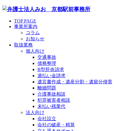
TOP PAGE
事業所案内
コラム
お知らせ
取扱業務
個人向け
交通事故
債務整理
B型肝炎請求
過払い金請求
遺言書作成・遺産分割・遺留分侵害
離婚問題
介護事故相談
犯罪被害者相談
未払い残業代
法人向け
会社設立
会社の破産・精算
立ち退きサポート