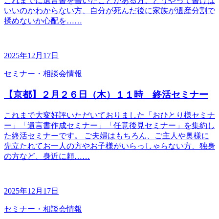
これまでに遺言書を書いたことがある方、どうやって書けば
いいのかわからない方、自分が死んだ後に家族が遺産分割で
揉めないか心配を……
2025年12月17日
セミナー・相談会情報
【京都】２月２６日（木）１１時 終活セミナー
これまで大変好評いただいておりました「おひとり様セミナ
ー」「遺言書作成セミナー」「任意後見セミナー」を集約し
た終活セミナーです。 ご夫婦はもちろん、ご主人や奥様に
先立たれてお一人の方やお子様がいらっしゃらない方、独身
の方など、身近に頼……
2025年12月17日
セミナー・相談会情報