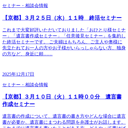
セミナー・相談会情報
【京都】３月２５日（水）１１時 終活セミナー
これまで大変好評いただいておりました「おひとり様セミナ
ー」「遺言書作成セミナー」「任意後見セミナー」を集約し
た終活セミナーです。 ご夫婦はもちろん、ご主人や奥様に
先立たれてお一人の方やお子様がいらっしゃらない方、独身
の方など、身近に頼……
2025年12月17日
セミナー・相談会情報
【京都】３月１０日（火）１１時００分 遺言書
作成セミナー
遺言書の作成について、遺言書の書き方やどんな場合に遺言
書が必要か、遺言書にまつわる問題を弁護士がお話します。