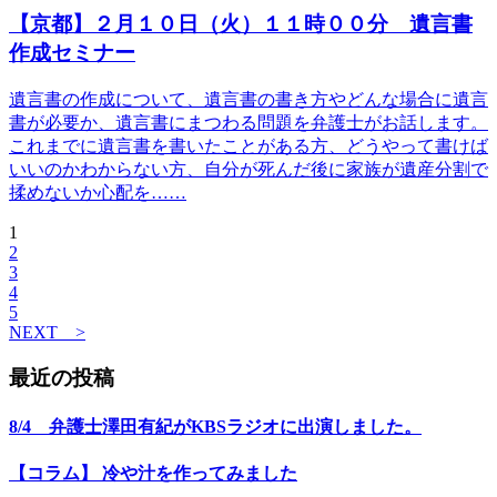
【京都】２月１０日（火）１１時００分 遺言書
作成セミナー
遺言書の作成について、遺言書の書き方やどんな場合に遺言
書が必要か、遺言書にまつわる問題を弁護士がお話します。
これまでに遺言書を書いたことがある方、どうやって書けば
いいのかわからない方、自分が死んだ後に家族が遺産分割で
揉めないか心配を……
1
2
3
4
5
NEXT >
最近の投稿
8/4 弁護士澤田有紀がKBSラジオに出演しました。
【コラム】 冷や汁を作ってみました