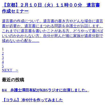
【京都】２月１０日（火）１１時００分 遺言書
作成セミナー
遺言書の作成について、遺言書の書き方やどんな場合に遺言
書が必要か、遺言書にまつわる問題を弁護士がお話します。
これまでに遺言書を書いたことがある方、どうやって書けば
いいのかわからない方、自分が死んだ後に家族が遺産分割で
揉めないか心配を……
1
2
3
4
5
NEXT >
最近の投稿
8/4 弁護士澤田有紀がKBSラジオに出演しました。
【コラム】 冷や汁を作ってみました