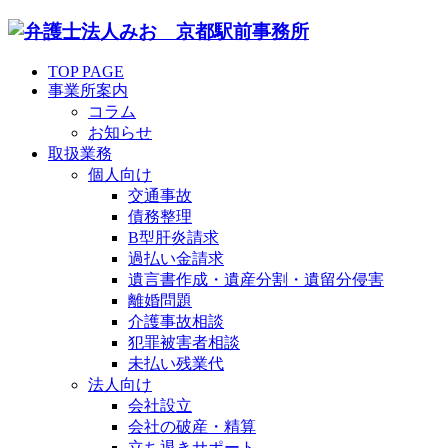
TOP PAGE
事業所案内
コラム
お知らせ
取扱業務
個人向け
交通事故
債務整理
B型肝炎請求
過払い金請求
遺言書作成・遺産分割・遺留分侵害
離婚問題
介護事故相談
犯罪被害者相談
未払い残業代
法人向け
会社設立
会社の破産・精算
立ち退きサポート