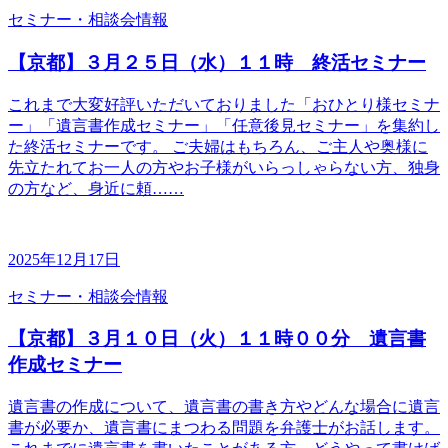
セミナー・相談会情報
【京都】３月２５日（水）１１時 終活セミナー
これまで大変好評いただいておりました「おひとり様セミナ
ー」「遺言書作成セミナー」「任意後見セミナー」を集約し
た終活セミナーです。 ご夫婦はもちろん、ご主人や奥様に
先立たれてお一人の方やお子様がいらっしゃらない方、独身
の方など、身近に頼……
2025年12月17日
セミナー・相談会情報
【京都】３月１０日（火）１１時００分 遺言書
作成セミナー
遺言書の作成について、遺言書の書き方やどんな場合に遺言
書が必要か、遺言書にまつわる問題を弁護士がお話します。