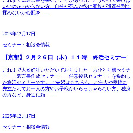
これまでに遺言書を書いたことがある方、どうやって書けば
いいのかわからない方、自分が死んだ後に家族が遺産分割で
揉めないか心配を……
2025年12月17日
セミナー・相談会情報
【京都】２月２６日（木）１１時 終活セミナー
これまで大変好評いただいておりました「おひとり様セミナ
ー」「遺言書作成セミナー」「任意後見セミナー」を集約し
た終活セミナーです。 ご夫婦はもちろん、ご主人や奥様に
先立たれてお一人の方やお子様がいらっしゃらない方、独身
の方など、身近に頼……
2025年12月17日
セミナー・相談会情報