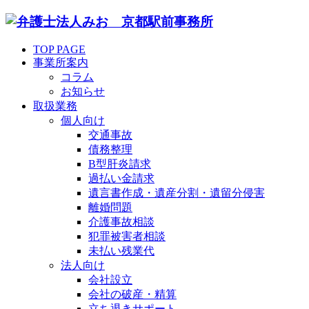
TOP PAGE
事業所案内
コラム
お知らせ
取扱業務
個人向け
交通事故
債務整理
B型肝炎請求
過払い金請求
遺言書作成・遺産分割・遺留分侵害
離婚問題
介護事故相談
犯罪被害者相談
未払い残業代
法人向け
会社設立
会社の破産・精算
立ち退きサポート