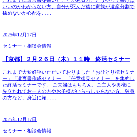
これまでに遺言書を書いたことがある方、どうやって書けば
いいのかわからない方、自分が死んだ後に家族が遺産分割で
揉めないか心配を……
2025年12月17日
セミナー・相談会情報
【京都】２月２６日（木）１１時 終活セミナー
これまで大変好評いただいておりました「おひとり様セミナ
ー」「遺言書作成セミナー」「任意後見セミナー」を集約し
た終活セミナーです。 ご夫婦はもちろん、ご主人や奥様に
先立たれてお一人の方やお子様がいらっしゃらない方、独身
の方など、身近に頼……
2025年12月17日
セミナー・相談会情報