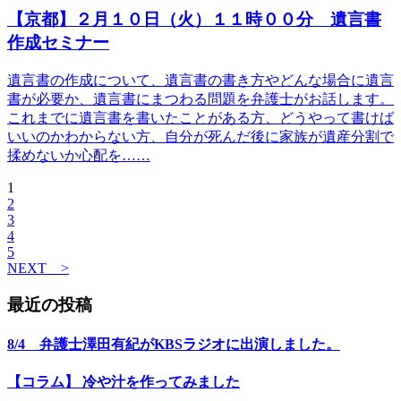
【京都】２月１０日（火）１１時００分 遺言書
作成セミナー
遺言書の作成について、遺言書の書き方やどんな場合に遺言
書が必要か、遺言書にまつわる問題を弁護士がお話します。
これまでに遺言書を書いたことがある方、どうやって書けば
いいのかわからない方、自分が死んだ後に家族が遺産分割で
揉めないか心配を……
1
2
3
4
5
NEXT >
最近の投稿
8/4 弁護士澤田有紀がKBSラジオに出演しました。
【コラム】 冷や汁を作ってみました