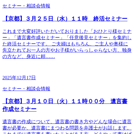
セミナー・相談会情報
【京都】３月２５日（水）１１時 終活セミナー
これまで大変好評いただいておりました「おひとり様セミナ
ー」「遺言書作成セミナー」「任意後見セミナー」を集約し
た終活セミナーです。 ご夫婦はもちろん、ご主人や奥様に
先立たれてお一人の方やお子様がいらっしゃらない方、独身
の方など、身近に頼……
2025年12月17日
セミナー・相談会情報
【京都】３月１０日（火）１１時００分 遺言書
作成セミナー
遺言書の作成について、遺言書の書き方やどんな場合に遺言
書が必要か、遺言書にまつわる問題を弁護士がお話します。