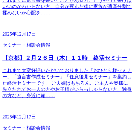
これまでに遺言書を書いたことがある方、どうやって書けば
いいのかわからない方、自分が死んだ後に家族が遺産分割で
揉めないか心配を……
2025年12月17日
セミナー・相談会情報
【京都】２月２６日（木）１１時 終活セミナー
これまで大変好評いただいておりました「おひとり様セミナ
ー」「遺言書作成セミナー」「任意後見セミナー」を集約し
た終活セミナーです。 ご夫婦はもちろん、ご主人や奥様に
先立たれてお一人の方やお子様がいらっしゃらない方、独身
の方など、身近に頼……
2025年12月17日
セミナー・相談会情報