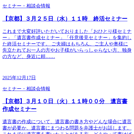
セミナー・相談会情報
【京都】３月２５日（水）１１時 終活セミナー
これまで大変好評いただいておりました「おひとり様セミナ
ー」「遺言書作成セミナー」「任意後見セミナー」を集約し
た終活セミナーです。 ご夫婦はもちろん、ご主人や奥様に
先立たれてお一人の方やお子様がいらっしゃらない方、独身
の方など、身近に頼……
2025年12月17日
セミナー・相談会情報
【京都】３月１０日（火）１１時００分 遺言書
作成セミナー
遺言書の作成について、遺言書の書き方やどんな場合に遺言
書が必要か、遺言書にまつわる問題を弁護士がお話します。