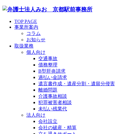
TOP PAGE
事業所案内
コラム
お知らせ
取扱業務
個人向け
交通事故
債務整理
B型肝炎請求
過払い金請求
遺言書作成・遺産分割・遺留分侵害
離婚問題
介護事故相談
犯罪被害者相談
未払い残業代
法人向け
会社設立
会社の破産・精算
立ち退きサポート