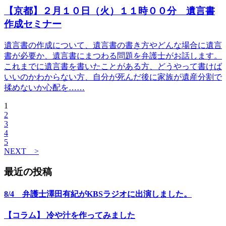
【京都】２月１０日（火）１１時００分 遺言書
作成セミナー
遺言書の作成について、遺言書の書き方やどんな場合に遺言
書が必要か、遺言書にまつわる問題を弁護士がお話します。
これまでに遺言書を書いたことがある方、どうやって書けば
いいのかわからない方、自分が死んだ後に家族が遺産分割で
揉めないか心配を……
1
2
3
4
5
NEXT >
最近の投稿
8/4 弁護士澤田有紀がKBSラジオに出演しました。
【コラム】 冷や汁を作ってみました