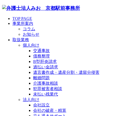
TOP PAGE
事業所案内
コラム
お知らせ
取扱業務
個人向け
交通事故
債務整理
B型肝炎請求
過払い金請求
遺言書作成・遺産分割・遺留分侵害
離婚問題
介護事故相談
犯罪被害者相談
未払い残業代
法人向け
会社設立
会社の破産・精算
立ち退きサポート