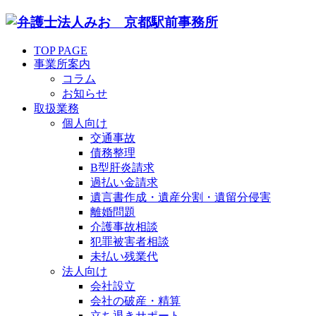
TOP PAGE
事業所案内
コラム
お知らせ
取扱業務
個人向け
交通事故
債務整理
B型肝炎請求
過払い金請求
遺言書作成・遺産分割・遺留分侵害
離婚問題
介護事故相談
犯罪被害者相談
未払い残業代
法人向け
会社設立
会社の破産・精算
立ち退きサポート