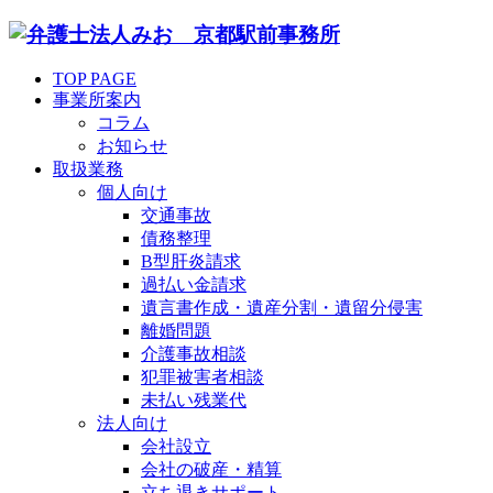
TOP PAGE
事業所案内
コラム
お知らせ
取扱業務
個人向け
交通事故
債務整理
B型肝炎請求
過払い金請求
遺言書作成・遺産分割・遺留分侵害
離婚問題
介護事故相談
犯罪被害者相談
未払い残業代
法人向け
会社設立
会社の破産・精算
立ち退きサポート