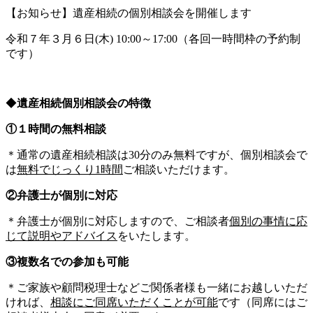
【お知らせ】遺産相続の個別相談会を開催します
令和７年３月６日(木) 10:00～17:00（各回一時間枠の予約制
です）
◆
遺産相続個別相談会の特徴
①１時間の無料相談
＊通常の遺産相続相談は30分のみ無料ですが、個別相談会で
は
無料でじっくり1時間
ご相談いただけます。
②弁護士が個別に対応
＊弁護士が個別に対応しますので、ご相談者
個別の事情に応
じて説明やアドバイス
をいたします。
③複数名での参加も可能
＊ご家族や顧問税理士などご関係者様も一緒にお越しいただ
ければ、
相談にご同席いただくことが可能
です（同席にはご