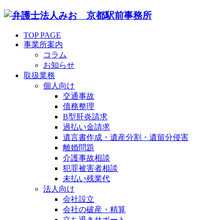
TOP PAGE
事業所案内
コラム
お知らせ
取扱業務
個人向け
交通事故
債務整理
B型肝炎請求
過払い金請求
遺言書作成・遺産分割・遺留分侵害
離婚問題
介護事故相談
犯罪被害者相談
未払い残業代
法人向け
会社設立
会社の破産・精算
立ち退きサポート