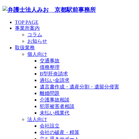
TOP PAGE
事業所案内
コラム
お知らせ
取扱業務
個人向け
交通事故
債務整理
B型肝炎請求
過払い金請求
遺言書作成・遺産分割・遺留分侵害
離婚問題
介護事故相談
犯罪被害者相談
未払い残業代
法人向け
会社設立
会社の破産・精算
立ち退きサポート