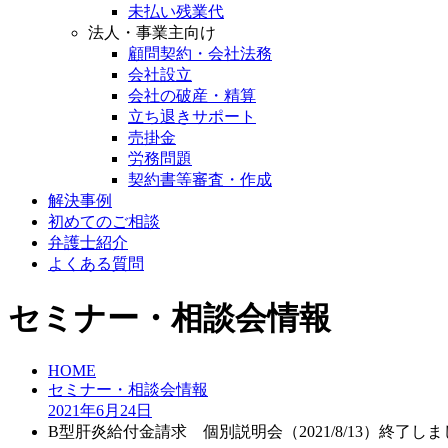
未払い残業代
法人・事業主向け
顧問契約・会社法務
会社設立
会社の破産・精算
立ち退きサポート
売掛金
労務問題
契約書等審査・作成
解決事例
初めてのご相談
弁護士紹介
よくある質問
セミナー・相談会情報
HOME
セミナー・相談会情報
2021年
6月
24日
B型肝炎給付金請求 個別説明会（2021/8/13）終了し