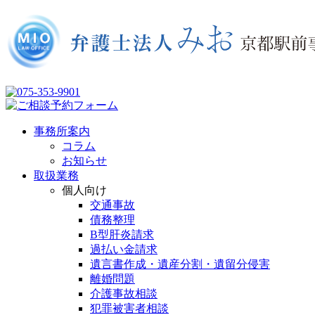
事務所案内
コラム
お知らせ
取扱業務
個人向け
交通事故
債務整理
B型肝炎請求
過払い金請求
遺言書作成・遺産分割・遺留分侵害
離婚問題
介護事故相談
犯罪被害者相談