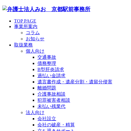
TOP PAGE
事業所案内
コラム
お知らせ
取扱業務
個人向け
交通事故
債務整理
B型肝炎請求
過払い金請求
遺言書作成・遺産分割・遺留分侵害
離婚問題
介護事故相談
犯罪被害者相談
未払い残業代
法人向け
会社設立
会社の破産・精算
立ち退きサポート