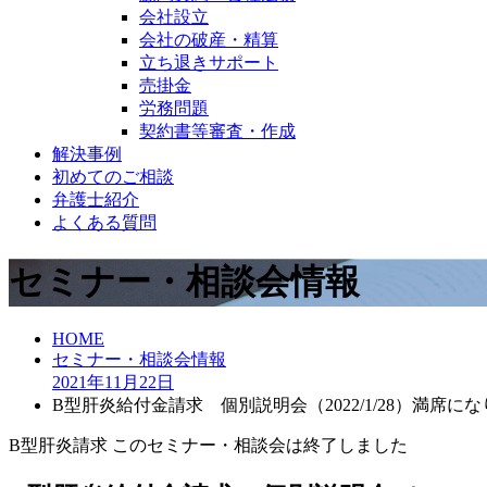
会社設立
会社の破産・精算
立ち退きサポート
売掛金
労務問題
契約書等審査・作成
解決事例
初めてのご相談
弁護士紹介
よくある質問
セミナー・相談会情報
HOME
セミナー・相談会情報
2021年
11月
22日
B型肝炎給付金請求 個別説明会（2022/1/28）満席に
B型肝炎請求
このセミナー・相談会は終了しました