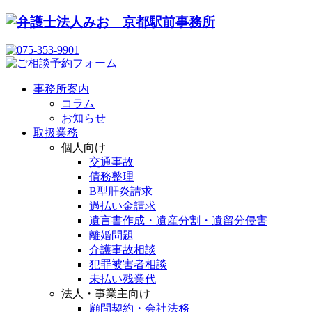
事務所案内
コラム
お知らせ
取扱業務
個人向け
交通事故
債務整理
B型肝炎請求
過払い金請求
遺言書作成・遺産分割・遺留分侵害
離婚問題
介護事故相談
犯罪被害者相談
未払い残業代
法人・事業主向け
顧問契約・会社法務