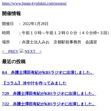
https://www.bgata-kyufukin.com/session/
開催情報
開催日 ： 2022年1月28日
時間 ：午前１０時～午前１２時００分（４０分枠×３回
場所 ：弁護士法人みお 京都駅前事務所 会議室
< PREV
NEXT >
最近の投稿
8/4 弁護士澤田有紀がKBSラジオに出演しました。
【コラム】 冷や汁を作ってみました
7/29 弁護士澤田有紀がKBSラジオに出演しました。
7/22 弁護士澤田有紀がKBSラジオに出演しました。