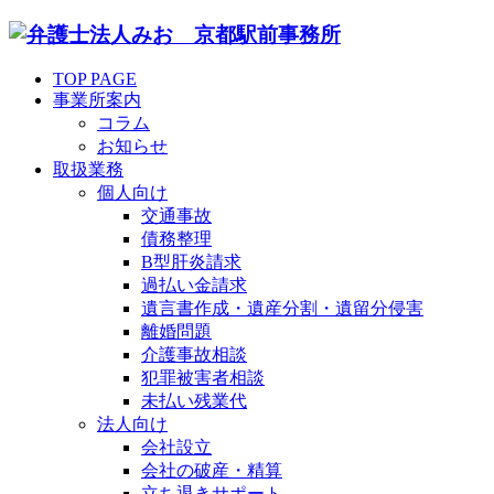
TOP PAGE
事業所案内
コラム
お知らせ
取扱業務
個人向け
交通事故
債務整理
B型肝炎請求
過払い金請求
遺言書作成・遺産分割・遺留分侵害
離婚問題
介護事故相談
犯罪被害者相談
未払い残業代
法人向け
会社設立
会社の破産・精算
立ち退きサポート