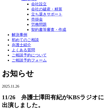
会社設立
会社の破産・精算
立ち退きサポート
売掛金
労務問題
契約書等審査・作成
解決事例
初めてのご相談
弁護士紹介
よくある質問
ご相談予約について
ご相談予約フォーム
お知らせ
2025.11.26
11/26 弁護士澤田有紀がKBSラジオに
出演しました。