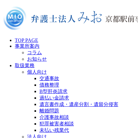
TOP PAGE
事業所案内
コラム
お知らせ
取扱業務
個人向け
交通事故
債務整理
B型肝炎請求
過払い金請求
遺言書作成・遺産分割・遺留分侵害
離婚問題
介護事故相談
犯罪被害者相談
未払い残業代
法人向け