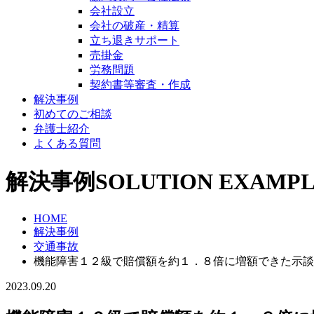
会社設立
会社の破産・精算
立ち退きサポート
売掛金
労務問題
契約書等審査・作成
解決事例
初めてのご相談
弁護士紹介
よくある質問
解決事例
SOLUTION EXAMP
HOME
解決事例
交通事故
機能障害１２級で賠償額を約１．８倍に増額できた示談
2023.09.20