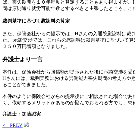
ば、喪失期間を１０年程度と算定することもあり得ますが、
間は原則通り就労可能年数とするべきと主張したところ、こ
裁判基準に基づく慰謝料の算定
また、保険会社からの提示では、Hさんの入通院慰謝料は裁
た。 示談交渉では、これらの慰謝料は裁判基準に基づいて
２５０万円増額となりました。
弁護士より一言
本件は、保険会社から賠償額が提示された後に示談交渉を受
Hさんには、裁判実務における労働能力喪失期間の考え方や
ることができました。
本件のように保険会社からの提示後にご相談された場合であ
く、依頼するメリットがあるのか悩んでおられる方でも、納
弁護士：加藤誠実
< PREV