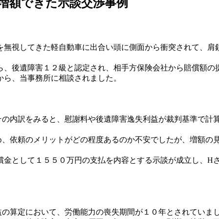
増額できた示談交渉事例
を無視してきた軽自動車に出合い頭に側面から衝突されて、肩
ら、後遺障害１２級と認定され、相手方保険会社から賠償額の
から、当事務所に相談されました。
その内訳をみると、慰謝料や後遺障害逸失利益が裁判基準で計
め、依頼のメリットがどの程度あるのか不安でしたが、増額の
償金として１５５０万円の支払を内容とする示談が成立し、H
益の算定において、労働能力の喪失期間が１０年とされていまし