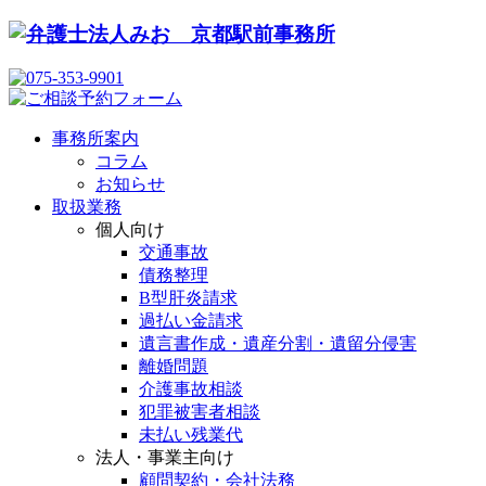
事務所案内
コラム
お知らせ
取扱業務
個人向け
交通事故
債務整理
B型肝炎請求
過払い金請求
遺言書作成・遺産分割・遺留分侵害
離婚問題
介護事故相談
犯罪被害者相談
未払い残業代
法人・事業主向け
顧問契約・会社法務