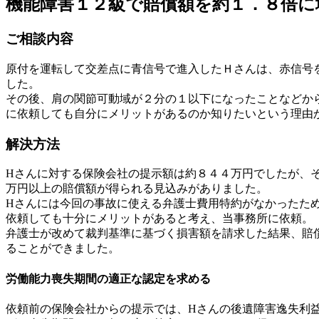
機能障害１２級で賠償額を約１．８倍に
ご相談内容
原付を運転して交差点に青信号で進入したＨさんは、赤信号
した。
その後、肩の関節可動域が２分の１以下になったことなどか
に依頼しても自分にメリットがあるのか知りたいという理由
解決方法
Hさんに対する保険会社の提示額は約８４４万円でしたが、
万円以上の賠償額が得られる見込みがありました。
Hさんには今回の事故に使える弁護士費用特約がなかったた
依頼しても十分にメリットがあると考え、当事務所に依頼。
弁護士が改めて裁判基準に基づく損害額を請求した結果、賠
ることができました。
労働能力喪失期間の適正な認定を求める
依頼前の保険会社からの提示では、Hさんの後遺障害逸失利