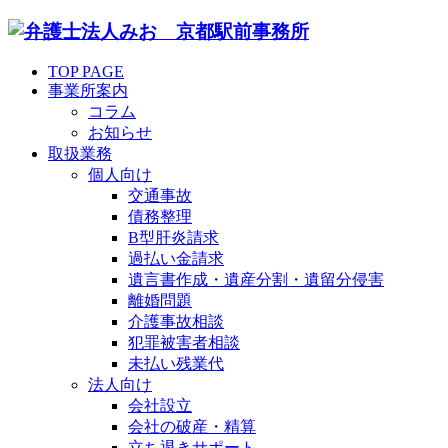
TOP PAGE
事業所案内
コラム
お知らせ
取扱業務
個人向け
交通事故
債務整理
B型肝炎請求
過払い金請求
遺言書作成・遺産分割・遺留分侵害
離婚問題
介護事故相談
犯罪被害者相談
未払い残業代
法人向け
会社設立
会社の破産・精算
立ち退きサポート