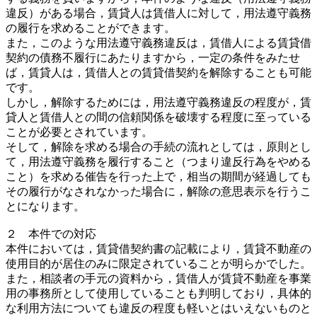
違反）がある場合，賃貸人は賃借人に対して，用法遵守義務
の履行を求めることができます。
また，このような用法遵守義務違反は，賃借人による賃貸借
契約の債務不履行にあたりますから，一定の条件をみたせ
ば，賃貸人は，賃借人との賃貸借契約を解除することも可能
です。
しかし，解除するためには，用法遵守義務違反の程度が，賃
貸人と賃借人との間の信頼関係を破壊する程度に至っている
ことが必要とされています。
そして，解除を求める場合の手続の流れとしては，原則とし
て，用法遵守義務を履行すること（つまり違反行為をやめる
こと）を求める催告を行った上で，相当の期間が経過しても
その履行がなされなかった場合に，解除の意思表示を行うこ
とになります。
２ 本件での対応
本件においては，賃貸借契約書の記載により，賃貸不動産の
使用目的が居住のみに限定されていることが明らかでした。
また，相談者の手元の資料から，賃借人が賃貸不動産を事業
用の事務所として使用していることも判明しており，具体的
な利用方法についても違反の程度も軽いとはいえないものと