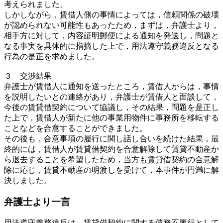
考えられました。
しかしながら，賃借人側の事情によっては，信頼関係の破壊
が認められない可能性もあったため，まずは，弁護士より，
相手方に対して，内容証明郵便による通知を発送し，問題と
なる事実を具体的に指摘した上で，用法遵守義務違反となる
行為の是正を求めました。
３ 交渉結果
弁護士が賃借人に通知を送ったところ，賃借人からは，事情
を説明したいとの連絡があり，弁護士が賃借人と面談して，
今後の賃貸借契約について協議し，その結果，問題を是正し
た上で，賃借人が新たに他の事業用物件に事務所を移転する
ことなどを合意することができました。
その後も，合意事項の履行に関し話し合いを続けた結果，最
終的には，賃借人が賃貸借契約を合意解除して賃貸不動産か
ら退去することを希望したため，当方も賃貸借契約の合意解
除に応じ，賃貸不動産の明渡しを受けて，本事件が円満に解
決しました。
弁護士より一言
用法遵守義務違反は，賃貸借契約に関する債務不履行として