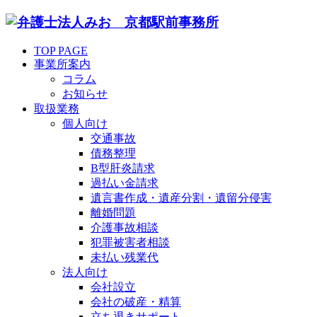
TOP PAGE
事業所案内
コラム
お知らせ
取扱業務
個人向け
交通事故
債務整理
B型肝炎請求
過払い金請求
遺言書作成・遺産分割・遺留分侵害
離婚問題
介護事故相談
犯罪被害者相談
未払い残業代
法人向け
会社設立
会社の破産・精算
立ち退きサポート