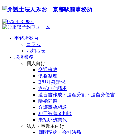
事務所案内
コラム
お知らせ
取扱業務
個人向け
交通事故
債務整理
B型肝炎請求
過払い金請求
遺言書作成・遺産分割・遺留分侵害
離婚問題
介護事故相談
犯罪被害者相談
未払い残業代
法人・事業主向け
顧問契約・会社法務