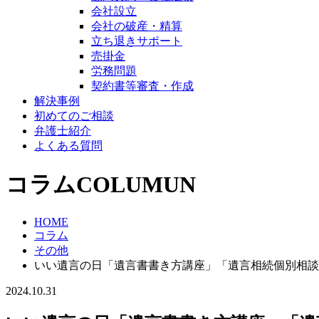
会社設立
会社の破産・精算
立ち退きサポート
売掛金
労務問題
契約書等審査・作成
解決事例
初めてのご相談
弁護士紹介
よくある質問
コラム
COLUMUN
HOME
コラム
その他
いい遺言の日「遺言書書き方講座」「遺言相続個別相談
2024.10.31