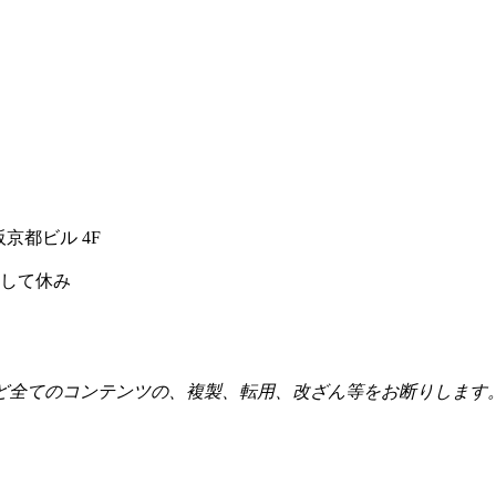
阪京都ビル 4F
として休み
ど全てのコンテンツの、複製、転用、改ざん等をお断りします