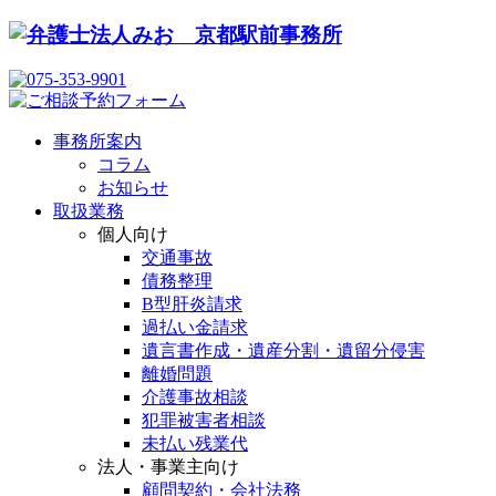
事務所案内
コラム
お知らせ
取扱業務
個人向け
交通事故
債務整理
B型肝炎請求
過払い金請求
遺言書作成・遺産分割・遺留分侵害
離婚問題
介護事故相談
犯罪被害者相談
未払い残業代
法人・事業主向け
顧問契約・会社法務