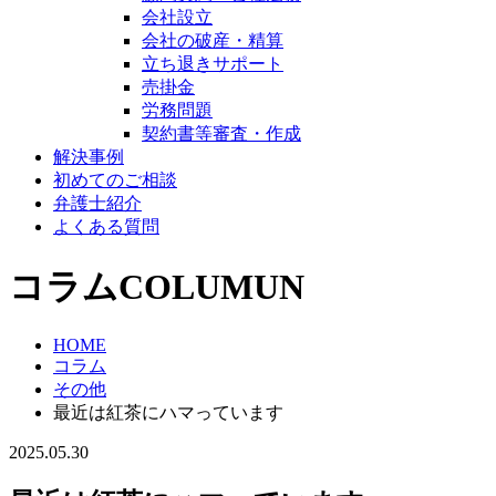
会社設立
会社の破産・精算
立ち退きサポート
売掛金
労務問題
契約書等審査・作成
解決事例
初めてのご相談
弁護士紹介
よくある質問
コラム
COLUMUN
HOME
コラム
その他
最近は紅茶にハマっています
2025.05.30