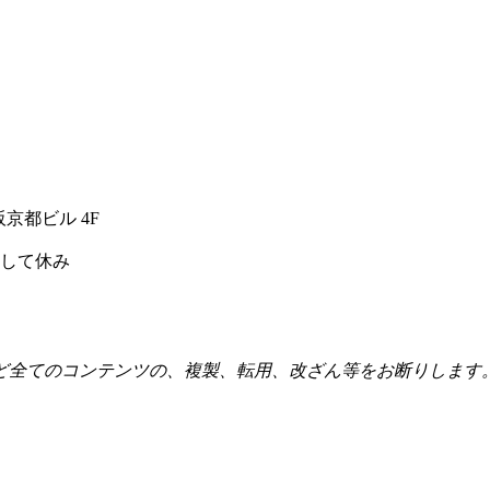
阪京都ビル 4F
として休み
ど全てのコンテンツの、複製、転用、改ざん等をお断りします