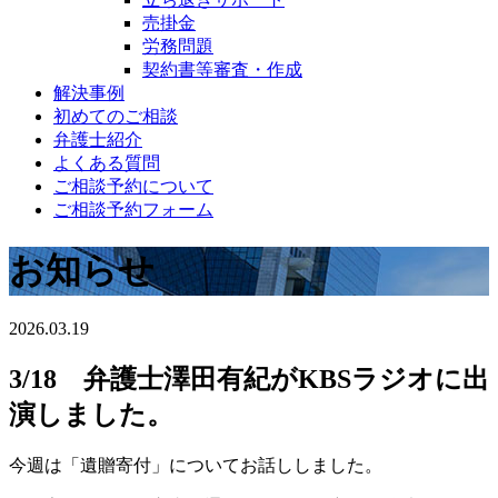
売掛金
労務問題
契約書等審査・作成
解決事例
初めてのご相談
弁護士紹介
よくある質問
ご相談予約について
ご相談予約フォーム
お知らせ
2026.03.19
3/18 弁護士澤田有紀がKBSラジオに出
演しました。
今週は「遺贈寄付」についてお話ししました。