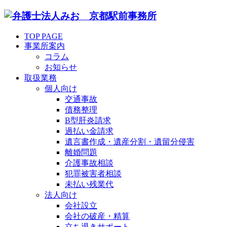
TOP PAGE
事業所案内
コラム
お知らせ
取扱業務
個人向け
交通事故
債務整理
B型肝炎請求
過払い金請求
遺言書作成・遺産分割・遺留分侵害
離婚問題
介護事故相談
犯罪被害者相談
未払い残業代
法人向け
会社設立
会社の破産・精算
立ち退きサポート