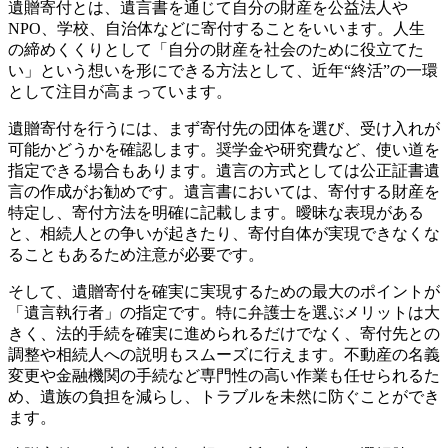
遺贈寄付とは、遺言書を通じて自分の財産を公益法人や
NPO、学校、自治体などに寄付することをいいます。人生
の締めくくりとして「自分の財産を社会のために役立てた
い」という想いを形にできる方法として、近年“終活”の一環
として注目が高まっています。
遺贈寄付を行うには、まず寄付先の団体を選び、受け入れが
可能かどうかを確認します。奨学金や研究費など、使い道を
指定できる場合もあります。遺言の方式としては公正証書遺
言の作成がお勧めです。遺言書においては、寄付する財産を
特定し、寄付方法を明確に記載します。曖昧な表現がある
と、相続人との争いが起きたり、寄付自体が実現できなくな
ることもあるため注意が必要です。
そして、遺贈寄付を確実に実現するための最大のポイントが
「遺言執行者」の指定です。特に弁護士を選ぶメリットは大
きく、法的手続を確実に進められるだけでなく、寄付先との
調整や相続人への説明もスムーズに行えます。不動産の名義
変更や金融機関の手続など専門性の高い作業も任せられるた
め、遺族の負担を減らし、トラブルを未然に防ぐことができ
ます。