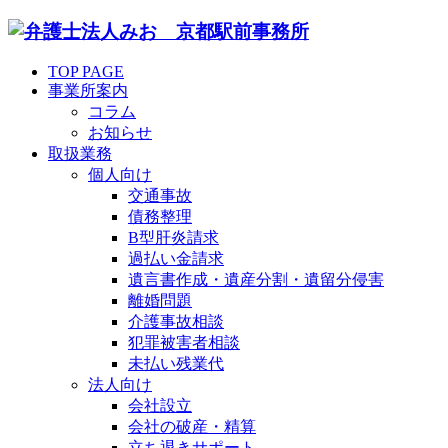
TOP PAGE
事業所案内
コラム
お知らせ
取扱業務
個人向け
交通事故
債務整理
B型肝炎請求
過払い金請求
遺言書作成・遺産分割・遺留分侵害
離婚問題
介護事故相談
犯罪被害者相談
未払い残業代
法人向け
会社設立
会社の破産・精算
立ち退きサポート