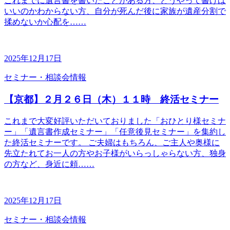
これまでに遺言書を書いたことがある方、どうやって書けば
いいのかわからない方、自分が死んだ後に家族が遺産分割で
揉めないか心配を……
2025年12月17日
セミナー・相談会情報
【京都】２月２６日（木）１１時 終活セミナー
これまで大変好評いただいておりました「おひとり様セミナ
ー」「遺言書作成セミナー」「任意後見セミナー」を集約し
た終活セミナーです。 ご夫婦はもちろん、ご主人や奥様に
先立たれてお一人の方やお子様がいらっしゃらない方、独身
の方など、身近に頼……
2025年12月17日
セミナー・相談会情報