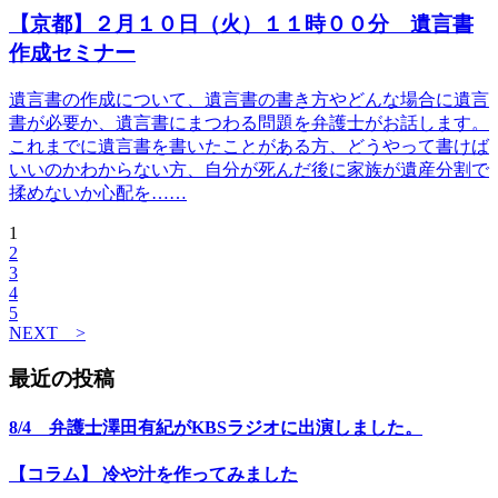
【京都】２月１０日（火）１１時００分 遺言書
作成セミナー
遺言書の作成について、遺言書の書き方やどんな場合に遺言
書が必要か、遺言書にまつわる問題を弁護士がお話します。
これまでに遺言書を書いたことがある方、どうやって書けば
いいのかわからない方、自分が死んだ後に家族が遺産分割で
揉めないか心配を……
1
2
3
4
5
NEXT >
最近の投稿
8/4 弁護士澤田有紀がKBSラジオに出演しました。
【コラム】 冷や汁を作ってみました