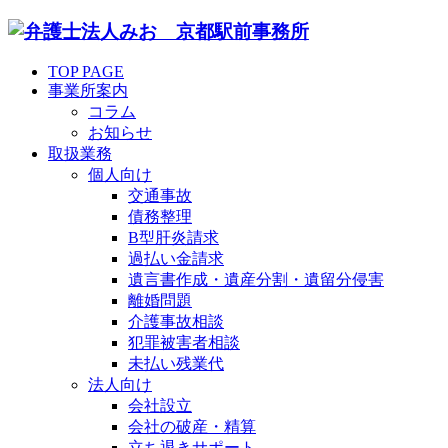
TOP PAGE
事業所案内
コラム
お知らせ
取扱業務
個人向け
交通事故
債務整理
B型肝炎請求
過払い金請求
遺言書作成・遺産分割・遺留分侵害
離婚問題
介護事故相談
犯罪被害者相談
未払い残業代
法人向け
会社設立
会社の破産・精算
立ち退きサポート