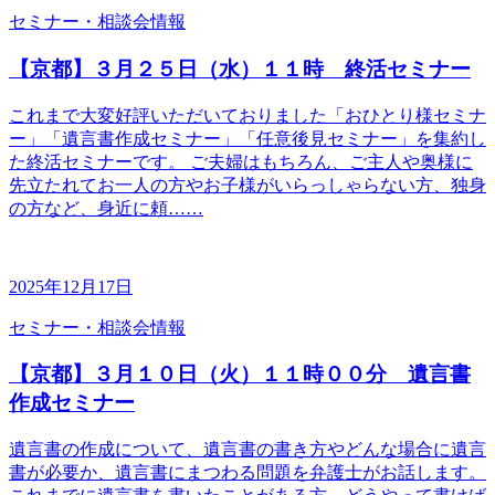
セミナー・相談会情報
【京都】３月２５日（水）１１時 終活セミナー
これまで大変好評いただいておりました「おひとり様セミナ
ー」「遺言書作成セミナー」「任意後見セミナー」を集約し
た終活セミナーです。 ご夫婦はもちろん、ご主人や奥様に
先立たれてお一人の方やお子様がいらっしゃらない方、独身
の方など、身近に頼……
2025年12月17日
セミナー・相談会情報
【京都】３月１０日（火）１１時００分 遺言書
作成セミナー
遺言書の作成について、遺言書の書き方やどんな場合に遺言
書が必要か、遺言書にまつわる問題を弁護士がお話します。