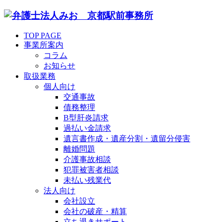
TOP PAGE
事業所案内
コラム
お知らせ
取扱業務
個人向け
交通事故
債務整理
B型肝炎請求
過払い金請求
遺言書作成・遺産分割・遺留分侵害
離婚問題
介護事故相談
犯罪被害者相談
未払い残業代
法人向け
会社設立
会社の破産・精算
立ち退きサポート