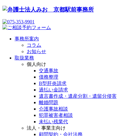
事務所案内
コラム
お知らせ
取扱業務
個人向け
交通事故
債務整理
B型肝炎請求
過払い金請求
遺言書作成・遺産分割・遺留分侵害
離婚問題
介護事故相談
犯罪被害者相談
未払い残業代
法人・事業主向け
顧問契約・会社法務