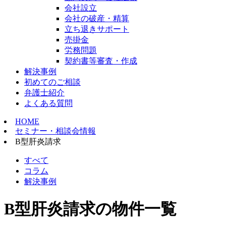
会社設立
会社の破産・精算
立ち退きサポート
売掛金
労務問題
契約書等審査・作成
解決事例
初めてのご相談
弁護士紹介
よくある質問
HOME
セミナー・相談会情報
B型肝炎請求
すべて
コラム
解決事例
B型肝炎請求の物件一覧