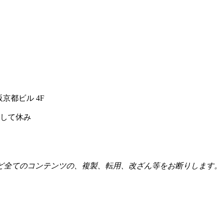
阪京都ビル 4F
として休み
ど全てのコンテンツの、複製、転用、改ざん等をお断りします